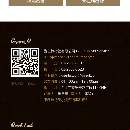
機場出發
現在地出發
Copyright
聚仁旅行社有限公司 GiantsTravel Service
© Copyright All Rights Reserved.
電 話：
02-2506-5101
傳 真：
02-2506-6623
客服信箱：
giants.tour@gmail.com
營業時間：
09：00am – 18：00pm
網站設計
‧
iBest
地 址：
台北市長安東路二段112號4F
代表人：
朱玉華
聯絡人：
李瑋仁
甲種旅行業/交觀甲第5318號
Quick Link