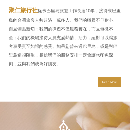
聚仁旅行社
從事巴里島旅遊工作長達10年，接待來巴里
島的台灣旅客人數超過一萬多人。我們的職員不但耐心、
2019.03.08
而且體貼親切；我們的導遊不但服務實在，而且無微不
華航初春輕旅行 3/8-3/12 五天快閃促銷！東南亞單程4千
至；我們的機場接待人員充滿熱情、活力，絕對可以讓旅
起！
客享受賓至如歸的感受。如果您曾來過巴里島，或是對巴
華航春天促銷來了！華航自3/8~3/12推出「初春輕旅行」官網限時
里島還很陌生，相信我們的服務安排一定會讓您印象深
優惠，巴里島單程NT 4765含稅！
刻，並與我們成為好朋友。
Read More