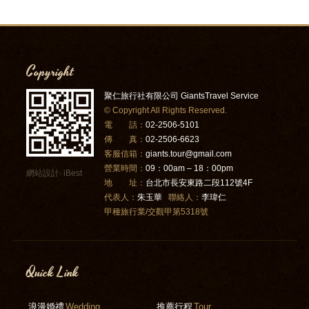
Copyright
聚仁旅行社有限公司 GiantsTravel Service
© Copyright All Rights Reserved.
電 話：
02-2506-5101
傳 真：
02-2506-6623
客服信箱：
giants.tour@gmail.com
營業時間：
09：00am – 18：00pm
網站設計
‧
iBest
地 址：
台北市長安東路二段112號4F
代表人：
朱玉華
聯絡人：
李瑋仁
甲種旅行業/交觀甲第5318號
Quick Link
浪漫婚禮
Wedding
推薦行程
Tour