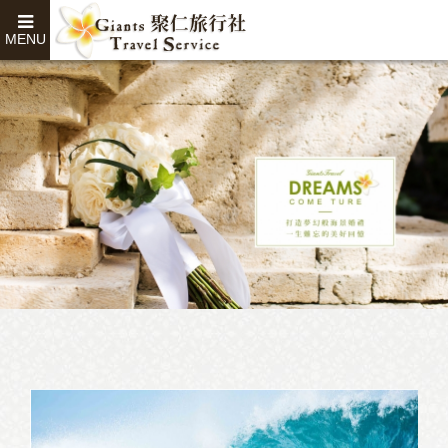
地的頂級衝浪者在Keramas進行競技。
MENU
2019.03.08
華航初春輕旅行 3/8-3/12 五天快閃促銷！東南亞單程4千
起！
華航春天促銷來了！華航自3/8~3/12推出「初春輕旅行」官網限時
優惠，巴里島單程NT 4765含稅！